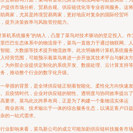
客户提供市场分析、贸易合规、供应链优化等专业咨询服务。这
帮助商家，尤其是跨境贸易商家，更好地应对复杂的国际经贸环
境，提升决策效率与风险管控能力。
“计算机系统服务”的纳入，凸显了菜鸟对技术驱动的坚定投入。作
阿里巴巴生态体系中的物流骨干，菜鸟一直致力于通过物联网、
工智能、大数据等技术提升物流效率。此次明确将计算机系统服
纳入经营范围，可能预示着菜鸟将进一步开放其技术平台与解决
案，为外部企业提供定制化的系统开发、数据处理、云计算支持
服务，推动整个行业的数字化升级。
这一举措的背景，是全球供应链正朝着智能化、柔性化方向快速
展。后疫情时代，企业对供应链的韧性、透明度与协同效率提出
更高要求。菜鸟此次跨界布局，正是为了构建一个集物流实体运
营、商业咨询、技术输出于一体的综合服务生态，以满足客户日
复杂的一站式需求。
从行业影响来看，菜鸟新公司的成立可能加剧供应链科技服务市